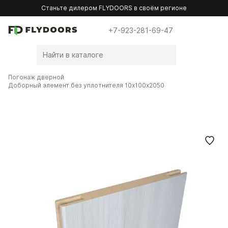
Станьте дилером FLYDOORS в своём регионе
+7-923-281-69-47
Погонаж дверной
Доборный элемент без уплотнителя 10х100х2050