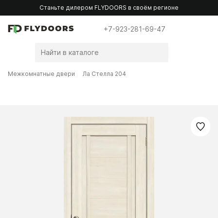
Станьте дилером FLYDOORS в своём регионе
+7-923-281-69-47
Межкомнатные двери
Ла Стелла 204