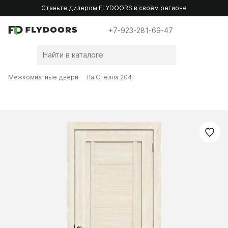
Станьте дилером FLYDOORS в своём регионе
+7-923-281-69-47
Межкомнатные двери
Ла Стелла 204