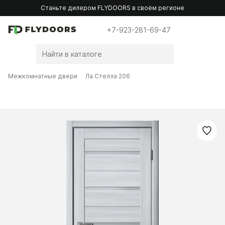
Станьте дилером FLYDOORS в своём регионе
+7-923-281-69-47
Межкомнатные двери
Ла Стелла 206