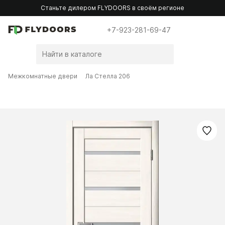
Станьте дилером FLYDOORS в своём регионе
+7-923-281-69-47
Межкомнатные двери
Ла Стелла 206