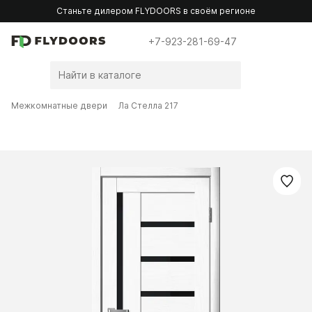
Станьте дилером FLYDOORS в своём регионе
+7-923-281-69-47
Межкомнатные двери
Ла Стелла 217