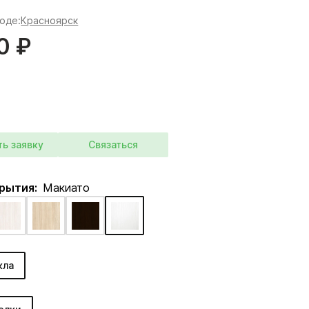
роде:
Красноярск
0 ₽
ть заявку
Связаться
крытия:
Макиато
кла
: