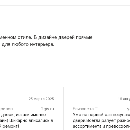
енном стиле. В дизайне дверей прямые
 для любого интерьера.
25 марта 2025
16 авг
врилов
2gis.ru
Елизавета Т.
y
 двери, искали именно
Уже не первый раз покупаю
айн) Шикарно вписались в
двери.Всегда ралует разно
й ремонт!
ассортимента и превосхол