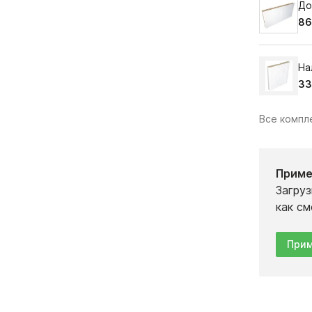
До
86
На
33
Все комп
Приме
Загруз
как см
Прим