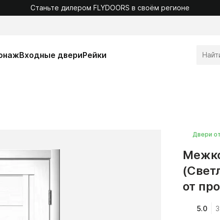
Станьте дилером FLYDOORS в своём регионе
онаж
Входные двери
Рейки
Двери о
Межко
(Свет
от пр
5.0
3