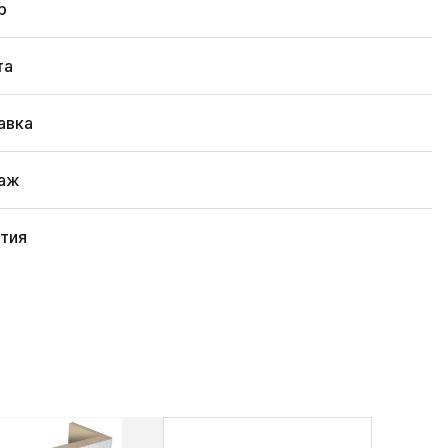
р
та
авка
аж
нтия