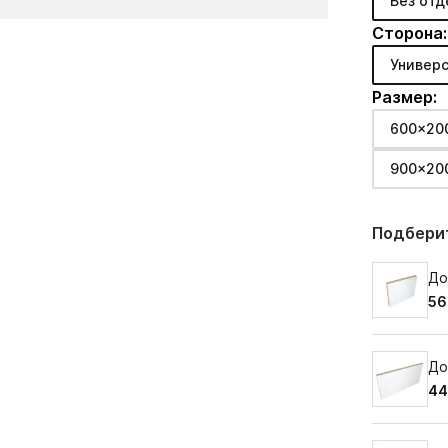
Без отд
Сторона:
Универс
Размер:
600x20
900x20
Подберит
До
56
До
44