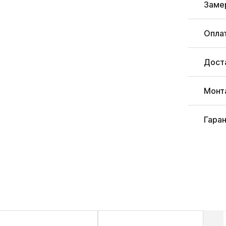
Заме
Опла
Дост
Монт
Гара