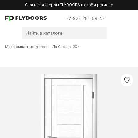
Станьте дилером FLYDOORS в своём регионе
+7-923-281-69-47
Межкомнатные двери
Ла Стелла 204