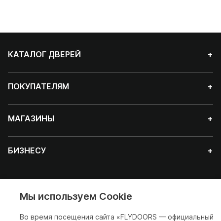
КАТАЛОГ ДВЕРЕЙ
+
ПОКУПАТЕЛЯМ
+
МАГАЗИНЫ
+
БИЗНЕСУ
+
Мы используем Cookie
Красноярск
Во время посещения сайта «FLYDOORS — официальный